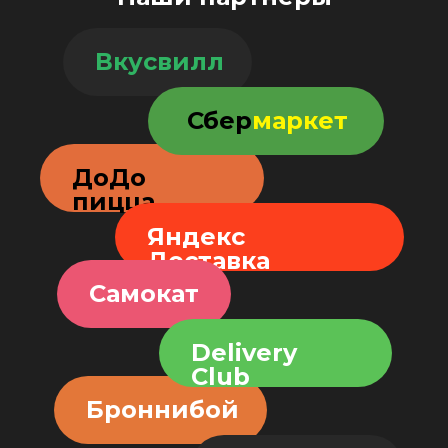
Вкусвилл
Сбер
маркет
ДоДо
пицца
Яндекс
Доставка
Самокат
Delivery
Club
Броннибой