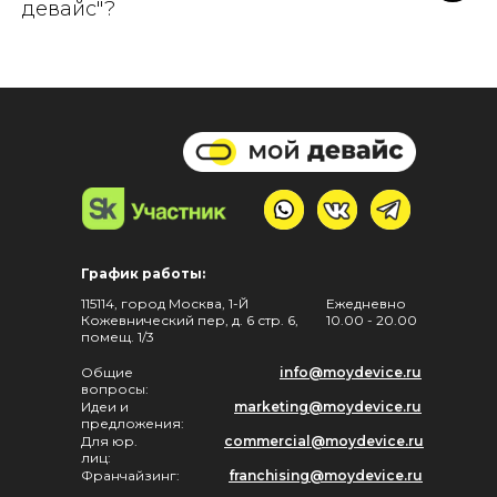
девайс"?
Правила оплаты и безопасность
платежей, конфиденциальность
информации
сервиса "Мой Девайс".
Оплата банковскими картами
осуществляется через АО «АЛЬФА-
График работы:
БАНК».
115114, город Москва, 1-Й
Ежедневно
Кожевнический пер, д. 6 стр. 6,
10.00 - 20.00
помещ. 1/3
Общие
info@moydevice.ru
вопросы:
К оплате принимаются карты VISA,
Идеи и
marketing@moydevice.ru
предложения:
MasterCard, МИР.
Для юр.
commercial@moydevice.ru
лиц:
Франчайзинг:
franchising@moydevice.ru