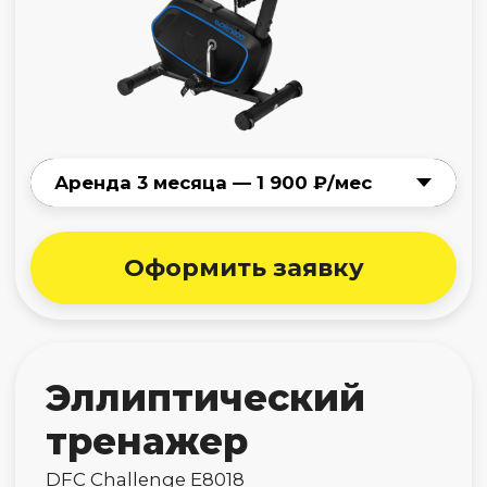
дорожка
Titanium One T55 SС
Нет в наличии
Беговая