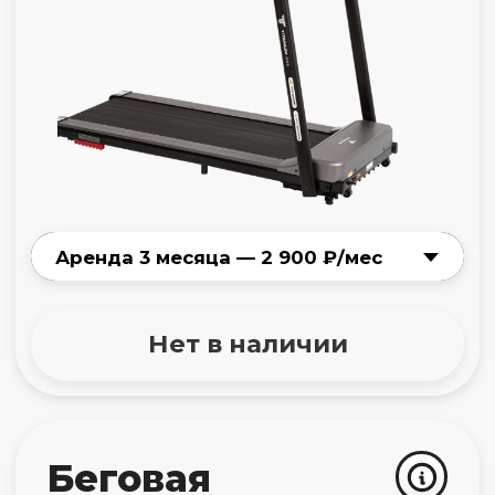
Оформите подписку
в личном кабинете
Здесь всё просто: выбираете девайс
и тариф, заполняете форму
и оплачиваете подписку.
Наш менеджер свяжется
с вами
Для завершения оформления нужно
будет подтвердить свои паспортные
данные.
Получите девайс
от нашего сервиса
Вы можете оформить доставку
или забрать самовывозом.
Адреса пунктов выдачи указаны
здесь.