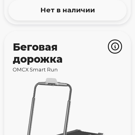
Доставка - 1 290 ₽
Для оформления доставки свяжитесь с нашим
менеджером: он согласует время и место доставки
с нашими курьерами.
Обмен и возврат
Забор и замена девайсов от 15−30 км от МКАД
платные — 1 290р. До 15 км от МКАД — бесплатно