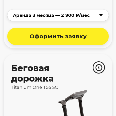
дорожка
VictoryFit VF-X680
Нет в наличии
Как арендовать