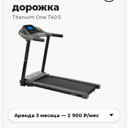
Готово!
Самовывоз
и тест-драйв
БЦ «Павелецкий»
Режим работы
м. Отрадное
Режим работы
м. Авиамоторная
Режим работы