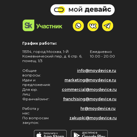
График работы:
115114, город Москва, 1-Й
Ежедневно
Кожевнический пер, д. 6 стр. 6,
10.00 - 20.00
помещ. 1/3
Общие
info@moydevice.ru
вопросы:
Идеи и
marketing@moydevice.ru
предложения:
Для юр.
commercial@moydevice.ru
лиц:
Франчайзинг:
franchising@moydevice.ru
Работа у
hr@moydevice.ru
нас:
По вопросам
zakupki@moydevice.ru
закупок: