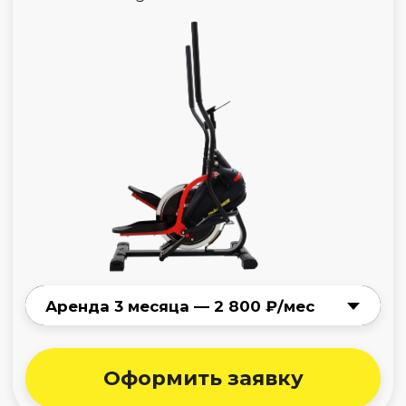
дорожка
Titanium One T40 S
Нет в наличии
Беговая