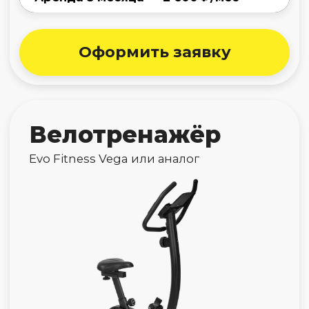
тренажер
Titanium One R20 FF
Оформить заявку
Беговая