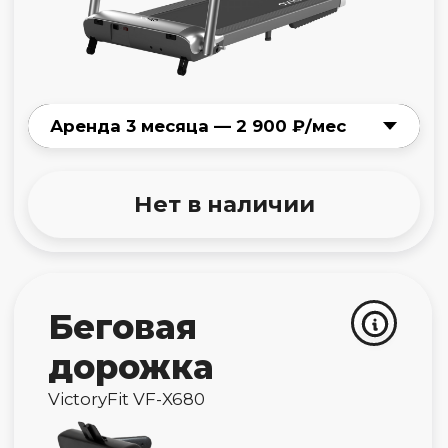
Для клиентов из Москвы и МО
Узнавайте об акциях и получайте
секретные промокоды первыми!
А еще каждый месяц мы разыгрываем подписку на любой
девайс на 1 месяц среди новых подписчиков
Подписаться на рассылку